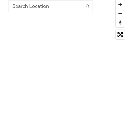
Search Location
6 suggestions available, navigate to the list to select su