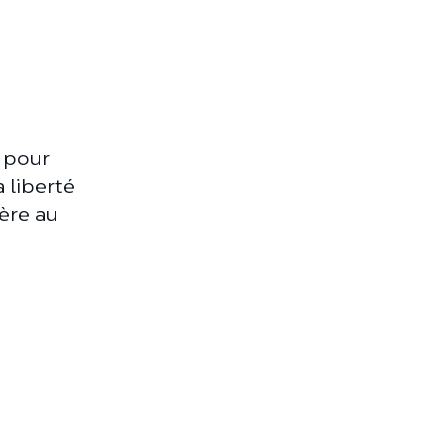
 pour
a liberté
ière au