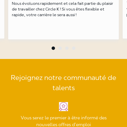
T
Nous évoluons rapidement et cela fait partie du plaisir
v
de travailler chez Circle K ! Si vous êtes flexible et
p
rapide, votre carrière le sera aussi !
Rejoignez notre communauté de
talents
Vous serez le premier à être informé des
nouvelles offres d’emploi