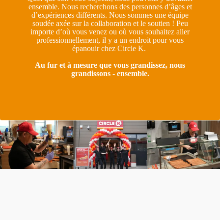
ensemble. Nous recherchons des personnes d’âges et
d’expériences différents. Nous sommes une équipe
soudée axée sur la collaboration et le soutien ! Peu
importe d’où vous venez ou où vous souhaitez aller
professionnellement, il y a un endroit pour vous
épanouir chez Circle K.
Au fur et à mesure que vous grandissez, nous
grandissons - ensemble.