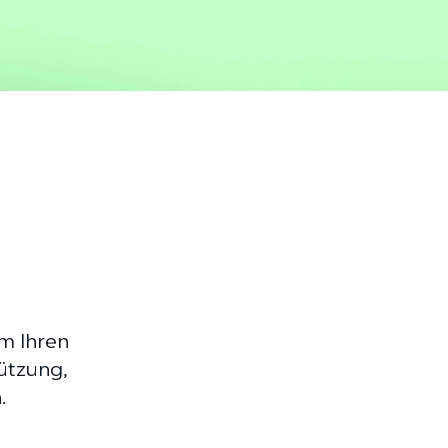
m Ihren
ützung,
.