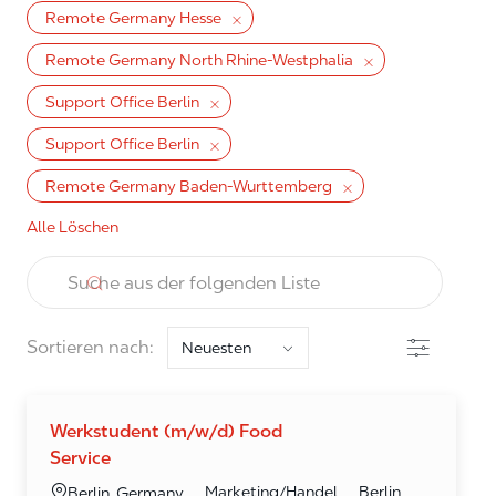
Remote Germany Hesse
Remote Germany North Rhine-Westphalia
Support Office Berlin
Support Office Berlin
Remote Germany Baden-Wurttemberg
Alle Löschen
the results are updated
Suche aus der folgenden Liste
Filter
Sortieren nach:
Werkstudent (m/w/d) Food
Service
Kategorie
Ort
Marketing/Handel
Berlin
Berlin, Germany