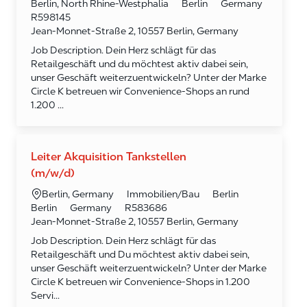
Berlin, North Rhine-Westphalia
Berlin
Germany
Required Id
R598145
Jean-Monnet-Straße 2, 10557 Berlin, Germany
Job Description. Dein Herz schlägt für das
Retailgeschäft und du möchtest aktiv dabei sein,
unser Geschäft weiterzuentwickeln? Unter der Marke
Circle K betreuen wir Convenience‑Shops an rund
1.200 ...
Leiter Akquisition Tankstellen
(m/w/d)
Kategorie
Ort
Immobilien/Bau
Berlin
Berlin, Germany
Required Id
Berlin
Germany
R583686
Jean-Monnet-Straße 2, 10557 Berlin, Germany
Job Description. Dein Herz schlägt für das
Retailgeschäft und Du möchtest aktiv dabei sein,
unser Geschäft weiterzuentwickeln? Unter der Marke
Circle K betreuen wir Convenience-Shops in 1.200
Servi...