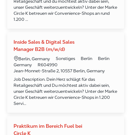
Retailgeschäft und du möchtest aktiv dabei sein,
unser Geschäft weiterzuentwickeln? Unter der Marke
Circle K betreuen wir Convenience‑Shops an rund
1.200 ...
Inside Sales & Digital Sales
Manager B2B (m/w/d)
Kategorie
Ort
Sonstiges
Berlin
Berlin
Berlin, Germany
Required Id
Germany
R604990
Jean-Monnet-Straße 2, 10557 Berlin, Germany
Job Description. Dein Herz schlägt für das
Retailgeschäft und Du möchtest aktiv dabei sein,
unser Geschäft weiterzuentwickeln? Unter der Marke
Circle K betreuen wir Convenience-Shops in 1.200
Servi...
Praktikum im Bereich Fuel bei
Circle K