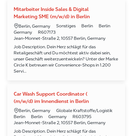
Mitarbeiter Inside Sales & Digital
Marketing SME (m/w/d) in Berlin
Kategorie
Ort
Sonstiges
Berlin
Berlin
Berlin, Germany
Required Id
Germany
R607173
Jean-Monnet-Straße 2, 10557 Berlin, Germany
Job Description. Dein Herz schlägt für das
Retailgeschäft und Du möchtest aktiv dabei sein,
unser Geschäft weiterzuentwickeln? Unter der Marke
Circle K betreuen wir Convenience-Shops in 1.200
Servi...
Car Wash Support Coordinator (
(m/w/d) im Innendienst in Berlin
Kategorie
Ort
Globale Kraftstoffe/Logistik
Berlin, Germany
Required Id
Berlin
Berlin
Germany
R603795
Jean-Monnet-Straße 2, 10557 Berlin, Germany
Job Description. Dein Herz schlägt für das