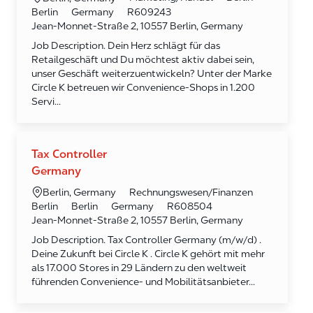
Required Id
Berlin
Germany
R609243
Jean-Monnet-Straße 2, 10557 Berlin, Germany
Job Description. Dein Herz schlägt für das
Retailgeschäft und Du möchtest aktiv dabei sein,
unser Geschäft weiterzuentwickeln? Unter der Marke
Circle K betreuen wir Convenience-Shops in 1.200
Servi...
Tax Controller
Germany
Kategorie
Ort
Rechnungswesen/Finanzen
Berlin, Germany
Required Id
Berlin
Berlin
Germany
R608504
Jean-Monnet-Straße 2, 10557 Berlin, Germany
Job Description. Tax Controller Germany (m/w/d) .
Deine Zukunft bei Circle K . Circle K gehört mit mehr
als 17.000 Stores in 29 Ländern zu den weltweit
führenden Convenience- und Mobilitätsanbieter...