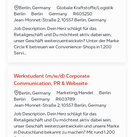
Kategorie
Ort
Globale Kraftstoffe/Logistik
Berlin, Germany
Required Id
Berlin
Berlin
Germany
R605250
Jean-Monnet-Straße 2, 10557 Berlin, Germany
Job Description. Dein Herz schlägt für das
Retailgeschäft und Du möchtest aktiv dabei sein,
unser Geschäft weiterzuentwickeln? Unter der Marke
Circle K betreuen wir Convenience-Shops in 1.200
Servi...
Werkstudent (m/w/d) Corporate
Communication, PR & Webseite
Kategorie
Ort
Marketing/Handel
Berlin
Berlin, Germany
Required Id
Berlin
Germany
R603789
Jean-Monnet-Straße 2, 10557 Berlin, Germany
Job Description. Dein Herz schlägt für das
Retailgeschäft und Du möchtest aktiv dabei sein,
unser Geschäft weiterzuentwickeln und unsere Marke
in Deutschland bekannt zu machen? Mit rund 1.200