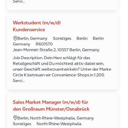
Servi...
Werkstudent (m/w/d)
Kundenservice
Kategorie
Ort
Sonstiges
Berlin
Berlin
Berlin, Germany
Required Id
Germany
R601570
Jean-Monnet-Straße 2, 10557 Berlin, Germany
Job Description. Dein Herz schlägt für das
Retailgeschäft und Du möchtest aktiv dabei sein,
unser Geschäft weiterzuentwickeln? Unter der Marke
Circle K betreuen wir Convenience-Shops in 1.200
Servi...
Sales Market Manager (m/w/d) für
den Großraum Münster/Osnabrück
Ort
Berlin, North Rhine-Westphalia, Germany
Kategorie
Sonstiges
North Rhine-Westphalia