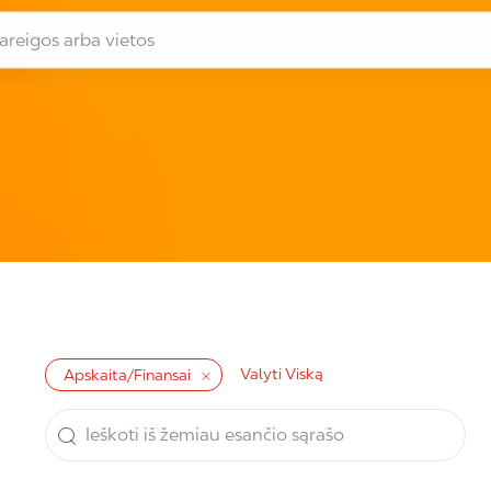
gos arba vietos
Valyti Viską
Apskaita/Finansai
Ieškoti iš žemiau esančio sąrašo
the results are updated