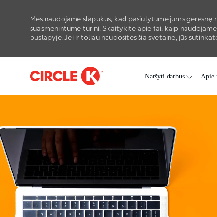
Mes naudojame slapukus, kad pasiūlytume jums geresnę n
suasmenintume turinį. Skaitykite apie tai, kaip naudojame
puslapyje. Jei ir toliau naudositės šia svetaine, jūs sutin
Skip to main content
Naršyti darbus
Apie