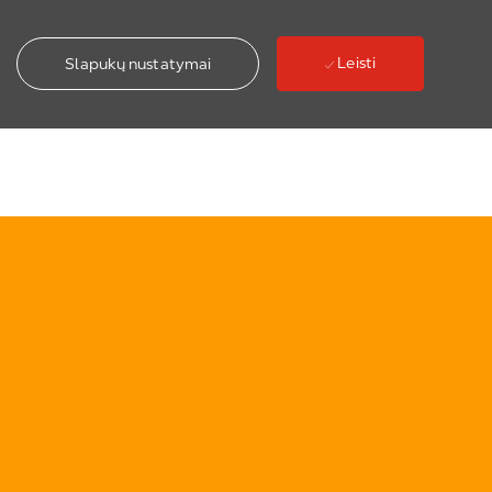
Leisti
Slapukų nustatymai