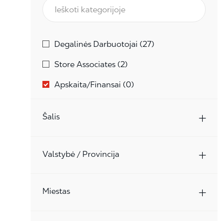
Kategorija
Darbo Vietų
Degalinės Darbuotojai
(
27
)
Darbo Vietų
Store Associates
(
2
)
Apskaita/Finansai
(
0
)
Šalis
Valstybė / Provincija
Miestas