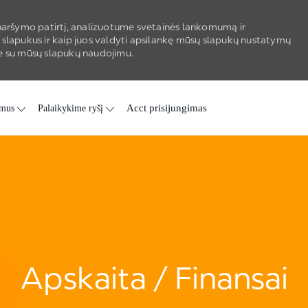
aršymo patirtį, analizuotume svetainės lankomumą ir
 slapukus ir kaip juos valdyti apsilankę mūsų slapukų nustatymų
kate su mūsų slapukų naudojimu.
 mus
Palaikykime ryšį
Acct prisijungimas
Apskaita / Finansai