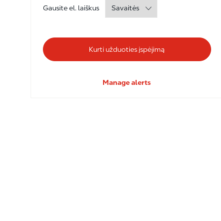
Required
Gausite el. laiškus
Kurti užduoties įspėjimą
Manage alerts