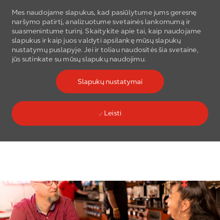
Mes naudojame slapukus, kad pasiūlytume jums geresnę
naršymo patirtį, analizuotume svetainės lankomumą ir
suasmenintume turinį. Skaitykite apie tai, kaip naudojame
slapukus ir kaip juos valdyti apsilankę mūsų slapukų
nustatymų puslapyje. Jei ir toliau naudositės šia svetaine,
jūs sutinkate su mūsų slapukų naudojimu.
Skip to main content
Slapukų nustatymai
Leisti