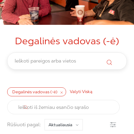
Degalinės vadovas (-ė)
Valyti Viską
Degalinės vadovas (-ė)
the results are updated
Ieškoti iš žemiau esančio sąrašo
filtras
Rūšiuoti pagal: