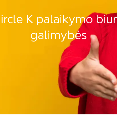
ircle K palaikymo biu
galimybės