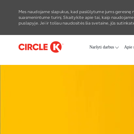
Mes naudojame slapukus, kad pasiūlytume jums geresnę n
suasmenintume turinį. Skaitykite apie tai, kaip naudojame
puslapyje. Jei ir toliau naudositės šia svetaine, jūs sutin
Skip to main content
Naršyti darbus
Apie