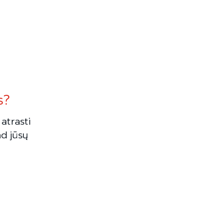
s?
atrasti
ad jūsų