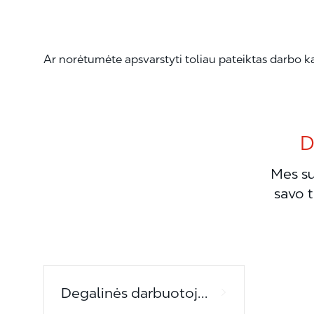
Ar norėtumėte apsvarstyti toliau pateiktas darbo k
D
Mes su
savo t
Degalinės darbuotojai