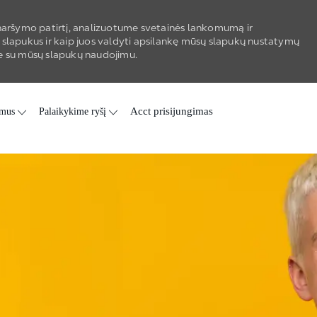
aršymo patirtį, analizuotume svetainės lankomumą ir
 slapukus ir kaip juos valdyti apsilankę mūsų slapukų nustatymų
kate su mūsų slapukų naudojimu.
 mus
Palaikykime ryšį
Acct prisijungimas