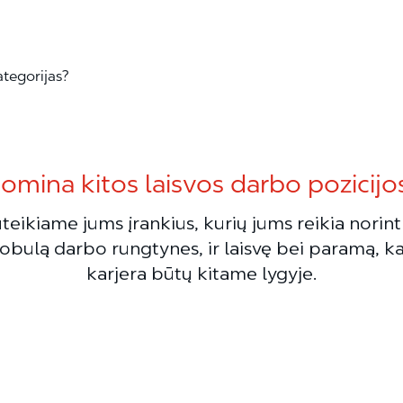
ategorijas?
omina kitos laisvos darbo pozicijo
teikiame jums įrankius, kurių jums reikia norint 
obulą darbo rungtynes, ir laisvę bei paramą, k
karjera būtų kitame lygyje.