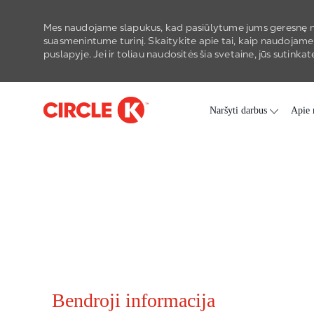
Mes naudojame slapukus, kad pasiūlytume jums geresnę n
suasmenintume turinį. Skaitykite apie tai, kaip naudojame
puslapyje. Jei ir toliau naudositės šia svetaine, jūs sutin
Skip to main content
Naršyti darbus
Apie
Bendroji informacija