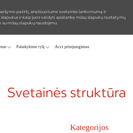
aršymo patirtį, analizuotume svetainės lankomumą ir
 slapukus ir kaip juos valdyti apsilankę mūsų slapukų nustatymų
kate su mūsų slapukų naudojimu.
 mus
Palaikykime ryšį
Acct prisijungimas
Svetainės struktūra
Kategorijos