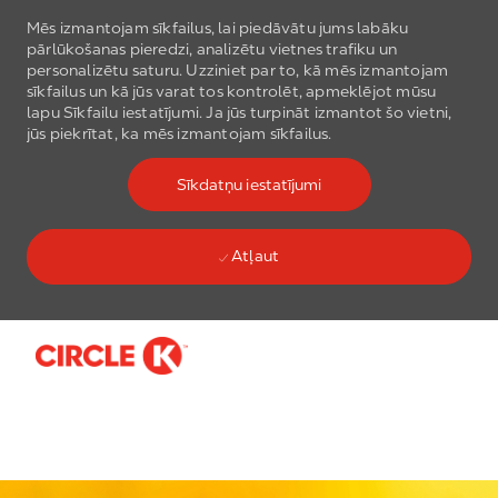
Mēs izmantojam sīkfailus, lai piedāvātu jums labāku
pārlūkošanas pieredzi, analizētu vietnes trafiku un
personalizētu saturu. Uzziniet par to, kā mēs izmantojam
sīkfailus un kā jūs varat tos kontrolēt, apmeklējot mūsu
lapu Sīkfailu iestatījumi. Ja jūs turpināt izmantot šo vietni,
jūs piekrītat, ka mēs izmantojam sīkfailus.
Sīkdatņu iestatījumi
Atļaut
Skip to main content
-