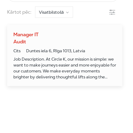
Filtrs
Kārtot pēc:
Manager IT
Audit
Kategorija
Cits
Duntes iela 6, Rīga 1013, Latvia
Job Description. At Circle K, our mission is simple: we
want to make journeys easier and more enjoyable for
our customers. We make everyday moments
brighter by delivering thoughtful lifts along the...