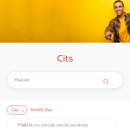
Cits
Notīrīt Visu
Cits
the results are updated
Meklēt no zemāk esošā saraksta