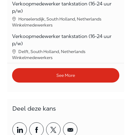
Verkoopmedewerker tankstation (16-24 uur
p/w)
Location
Honselersdijk, South Holland, Netherlands
Category
Winkelmedewerkers
Verkoopmedewerker tankstation (16-24 uur
p/w)
Location
Delft, South Holland, Netherlands
Category
Winkelmedewerkers
See More
Deel deze kans
Share via LinkedIn
Share via Facebook
Share via twitter
Share via email