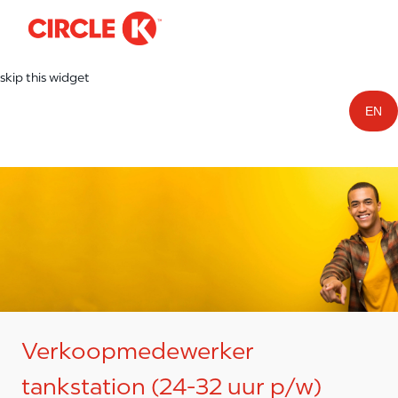
-
Skip to main content
skip this widget
EN
Verkoopmedewerker
tankstation (24-32 uur p/w)