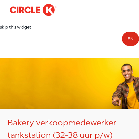
-
Skip to main content
skip this widget
EN
Bakery verkoopmedewerker
tankstation (32-38 uur p/w)