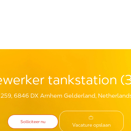
Skip to main content
erker tankstation (3
 259, 6846 DX Arnhem Gelderland, Netherland
Solliciteer nu
Vacature opslaan