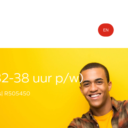
EN
2-38 uur p/w)
s
R505450