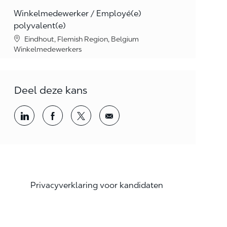
Winkelmedewerker / Employé(e)
polyvalent(e)
Location
Eindhout, Flemish Region, Belgium
Category
Winkelmedewerkers
Deel deze kans
Share via LinkedIn
Share via Facebook
Share via twitter
Share via email
Privacyverklaring voor kandidaten