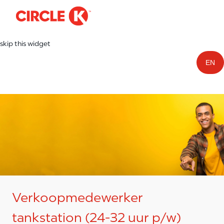
-
Skip to main content
skip this widget
EN
Verkoopmedewerker
tankstation (24-32 uur p/w)