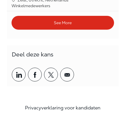
Category
Winkelmedewerkers
See More
Deel deze kans
Share via LinkedIn
Share via Facebook
Share via twitter
Share via email
Privacyverklaring voor kandidaten