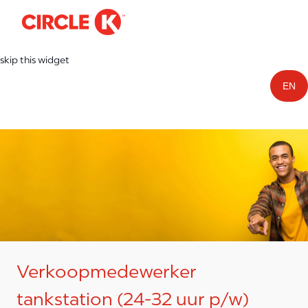
-
Skip to main content
skip this widget
EN
Verkoopmedewerker
tankstation (24-32 uur p/w)