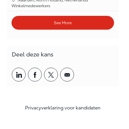
Category
Winkelmedewerkers
See More
Deel deze kans
Share via LinkedIn
Share via Facebook
Share via twitter
Share via email
Privacyverklaring voor kandidaten