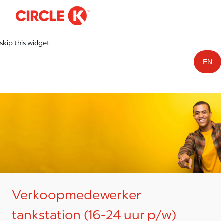
-
Skip to main content
skip this widget
EN
Verkoopmedewerker
tankstation (16-24 uur p/w)