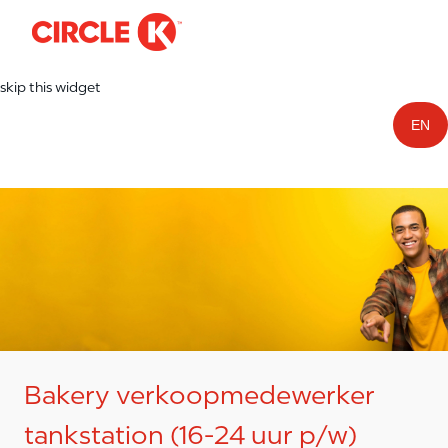
-
Skip to main content
skip this widget
EN
Bakery verkoopmedewerker
tankstation (16-24 uur p/w)