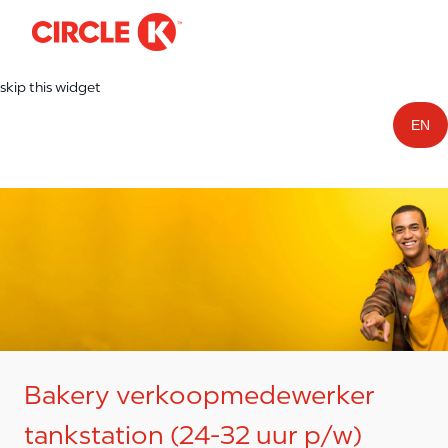
-
Skip to main content
skip this widget
EN
Bakery verkoopmedewerker
tankstation (24-32 uur p/w)