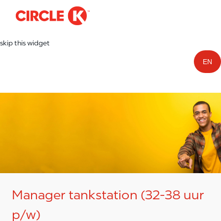
-
Skip to main content
skip this widget
EN
Manager tankstation (32-38 uur
p/w)