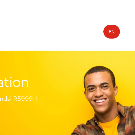
EN
ation
ands
R599911