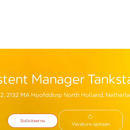
Skip to main content
stent Manager Tankst
 2, 2132 MA Hoofddorp North Holland, Netherl
Solliciteer nu
Vacature opslaan