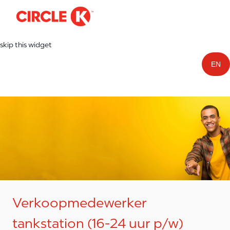
-
Skip to main content
skip this widget
EN
Verkoopmedewerker
tankstation (16-24 uur p/w)