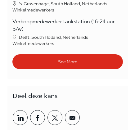
Location
's-Gravenhage, South Holland, Netherlands
Category
Winkelmedewerkers
Verkoopmedewerker tankstation (16-24 uur
p/w)
Location
Delft, South Holland, Netherlands
Category
Winkelmedewerkers
See More
Deel deze kans
Share via LinkedIn
Share via Facebook
Share via twitter
Share via email