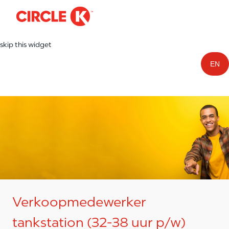
-
Skip to main content
skip this widget
EN
Verkoopmedewerker
tankstation (32-38 uur p/w)