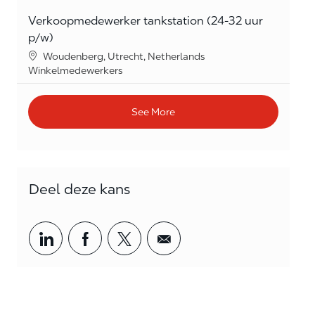
Verkoopmedewerker tankstation (24-32 uur
p/w)
Location
Woudenberg, Utrecht, Netherlands
Category
Winkelmedewerkers
See More
Deel deze kans
Share via LinkedIn
Share via Facebook
Share via twitter
Share via email