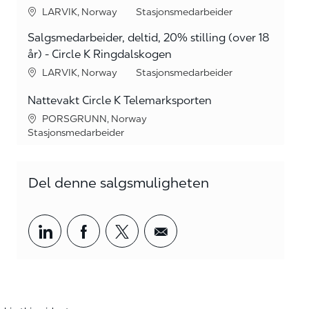
sted
Stillingstype
LARVIK, Norway
Stasjonsmedarbeider
Salgsmedarbeider, deltid, 20% stilling (over 18
år) - Circle K Ringdalskogen
sted
Stillingstype
LARVIK, Norway
Stasjonsmedarbeider
Nattevakt Circle K Telemarksporten
sted
PORSGRUNN, Norway
Stillingstype
Stasjonsmedarbeider
Del denne salgsmuligheten
Del via LinkedIn
Del via Facebook
Del via twitter
Del via e-post