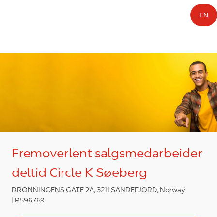
EN
Fremoverlent salgsmedarbeider
deltid Circle K Søeberg
DRONNINGENS GATE 2A, 3211 SANDEFJORD, Norway
R596769