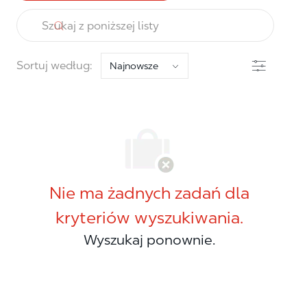
the results are updated
Szukaj z poniższej listy
filtr
Sortuj według:
Nie ma żadnych zadań dla
kryteriów wyszukiwania.
Wyszukaj ponownie.