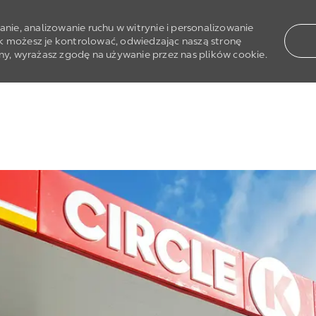
nie, analizowanie ruchu w witrynie i personalizowanie
ak możesz je kontrolować, odwiedzając naszą stronę
rony, wyrażasz zgodę na używanie przez nas plików cookie.
Skip to main content