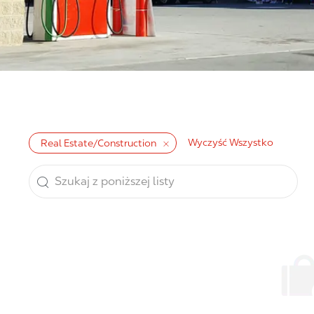
Wyczyść Wszystko
Real Estate/Construction
Szukaj z poniższej listy
the results are updated
 Pracy