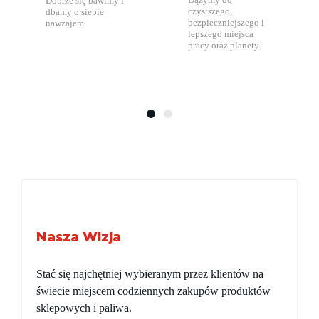
Dobrze się bawimy i
czystszego,
dbamy o siebie
bezpieczniejszego i
nawzajem.
lepszego miejsca
pracy oraz planety.
Nasza Wizja
​​​​​​​Stać się najchętniej wybieranym przez klientów na
świecie miejscem codziennych zakupów produktów
sklepowych i paliwa.