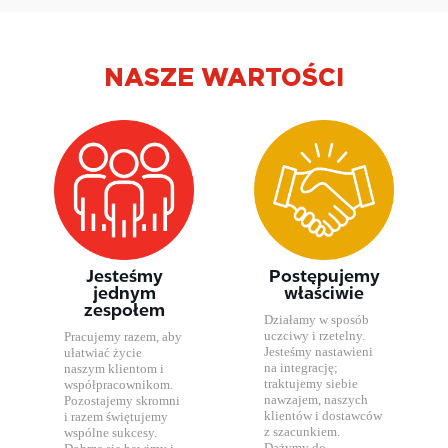
NASZE WARTOŚCI
Jesteśmy
Postępujemy
jednym
właściwie​​​​​​​
zespołem​​​​​​​
Działamy w sposób
uczciwy i rzetelny.
Pracujemy razem, aby
Jesteśmy nastawieni
ułatwiać życie
na integrację;
naszym klientom i
traktujemy siebie
współpracownikom.
nawzajem, naszych
Pozostajemy skromni
klientów i dostawców
i razem świętujemy
z szacunkiem.
wspólne sukcesy.
Dążymy do