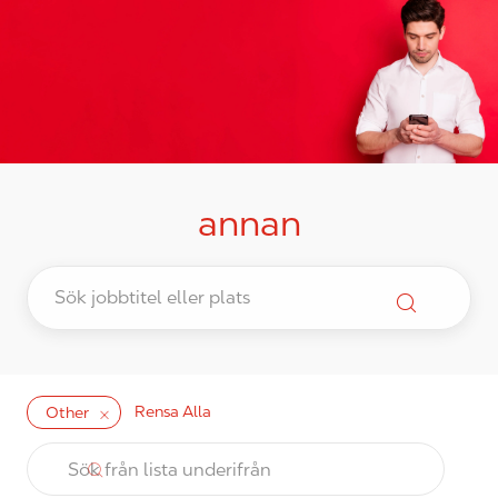
annan
Rensa Alla
Other
the results are updated
Sök från lista underifrån