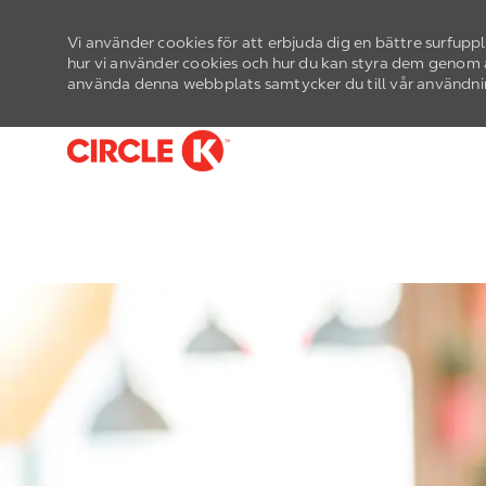
Vi använder cookies för att erbjuda dig en bättre surfupp
hur vi använder cookies och hur du kan styra dem genom a
använda denna webbplats samtycker du till vår användni
-