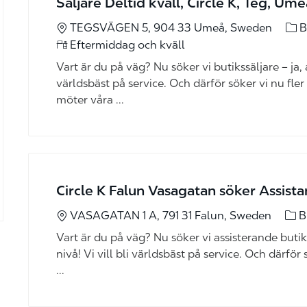
Säljare Deltid kväll, Circle K, Teg, Ume
kate
TEGSVÄGEN 5, 904 33 Umeå, Sweden
B
Eftermiddag och kväll
Vart är du på väg? Nu söker vi butikssäljare – ja, al
världsbäst på service. Och därför söker vi nu fler
möter våra ...
Circle K Falun Vasagatan söker Assista
kate
VASAGATAN 1 A, 791 31 Falun, Sweden
B
Vart är du på väg? Nu söker vi assisterande butiks
nivå! Vi vill bli världsbäst på service. Och därför
...