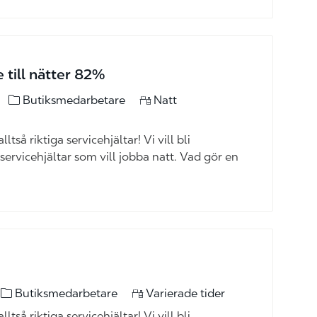
 till nätter 82%
kategori
Butiksmedarbetare
Natt
ltså riktiga servicehjältar! Vi vill bli
 servicehjältar som vill jobba natt. Vad gör en
kategori
Butiksmedarbetare
Varierade tider
ltså riktiga servicehjältar! Vi vill bli