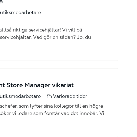
å
gori
utiksmedarbetare
ltså riktiga servicehjältar! Vi vill bli
 servicehjältar. Vad gör en sådan? Jo, du
nt Store Manager​ vikariat
gori
utiksmedarbetare
Varierade tider
chefer, som lyfter sina kollegor till en högre
 söker vi ledare som förstår vad det innebär. Vi