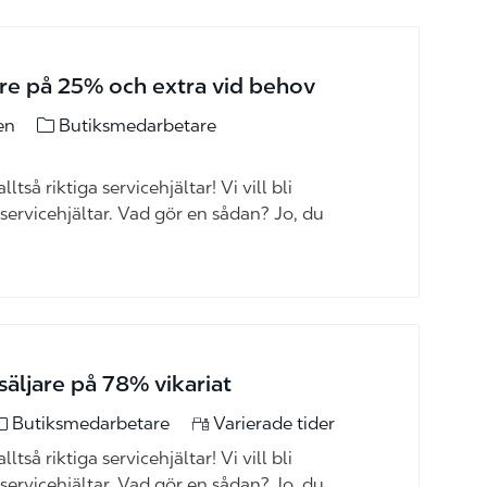
are på 25% och extra vid behov
kategori
en
Butiksmedarbetare
ltså riktiga servicehjältar! Vi vill bli
 servicehjältar. Vad gör en sådan? Jo, du
äljare på 78% vikariat
ategori
Butiksmedarbetare
Varierade tider
ltså riktiga servicehjältar! Vi vill bli
 servicehjältar. Vad gör en sådan? Jo, du