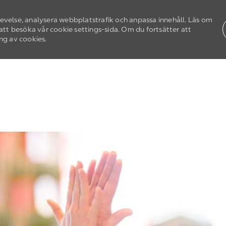
levelse, analysera webbplatstrafik och anpassa innehåll. Läs om
tt besöka vår cookie settings-sida. Om du fortsätter att
ng av cookies.
Skip to main content