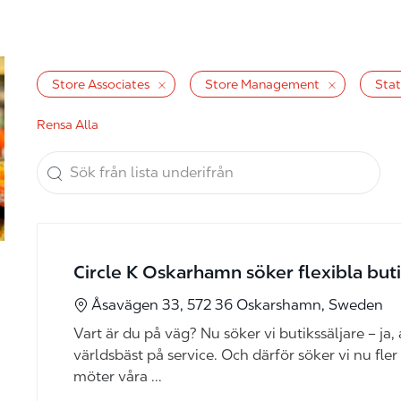
Store Associates
Store Management
Stat
Rensa Alla
Sök från lista underifrån
the results are updated
Circle K Oskarhamn söker flexibla buti
Åsavägen 33, 572 36 Oskarshamn, Sweden
Vart är du på väg? Nu söker vi butikssäljare – ja, al
världsbäst på service. Och därför söker vi nu fler
möter våra ...