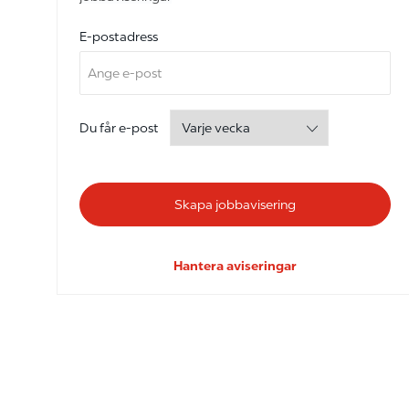
Required
E-postadress
Required
Du får e-post
Skapa jobbavisering
Hantera aviseringar