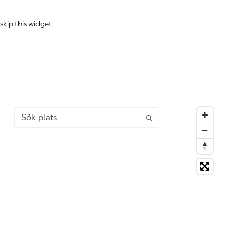
skip this widget
Sök plats
14 suggestions available, navigate to the list to select s