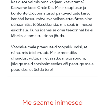
Kas olete valmis oma karjääri kasvatama?
Kasvame koos Circle K-s. Meie kaupluste ja
kontorite töövõimalused pakuvad teile kiiret
karjääri kasvu rahvusvahelises ettevõttes ning
dünaamilist töökeskkonda, mis seab inimesed
esikohale. Kuhu iganes sa oma teekonnal ka ei
läheks, aitame sul sinna jõuda.
Vaadake meie praeguseid tööpakkumisi, et
näha, mis teid erutab. Meile meeldiks
ühendust võtta, nii et saatke meile sõnum,
jälgige meid sotsiaalmeedias või peatuge meie
poodides, et öelda tere!
Me seame inimesed