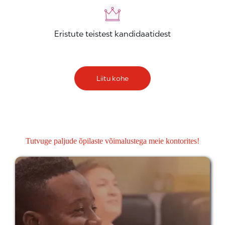
Eristute teistest kandidaatidest
Liitu kohe
Tutvuge paljude õpilaste võimalustega meie kontorites!