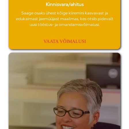
Kinnisvara/ehitus
Saage osaks ühest kõige kiiremini kasvavast ja
edukaimast jaemüüjast maailmas, kes otsib pidevalt
uusi tööstus- ja omandamisvõimalusi.
VAATA VÕIMALUSI