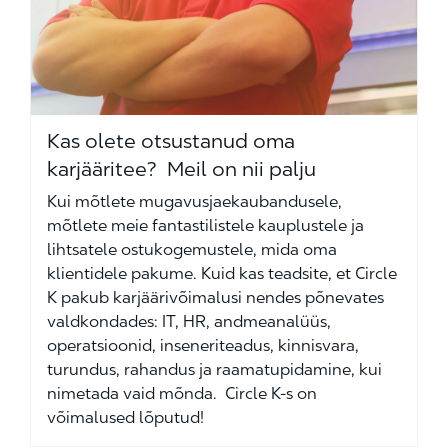
Kas olete otsustanud oma
karjääritee? Meil on nii palju
Kui mõtlete mugavusjaekaubandusele,
mõtlete meie fantastilistele kauplustele ja
lihtsatele ostukogemustele, mida oma
klientidele pakume. Kuid kas teadsite, et Circle
K pakub karjäärivõimalusi nendes põnevates
valdkondades: IT, HR, andmeanalüüs,
operatsioonid, inseneriteadus, kinnisvara,
turundus, rahandus ja raamatupidamine, kui
nimetada vaid mõnda. Circle K-s on
võimalused lõputud!