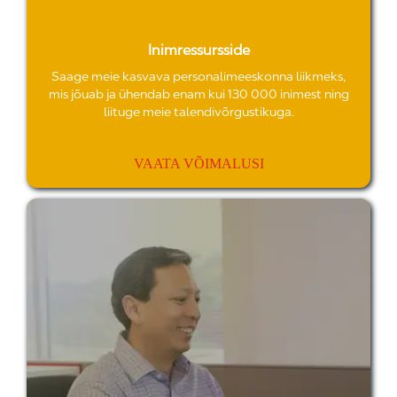
Inimressursside
Saage meie kasvava personalimeeskonna liikmeks,
mis jõuab ja ühendab enam kui 130 000 inimest ning
liituge meie talendivõrgustikuga.
VAATA VÕIMALUSI