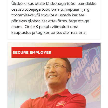
Ükskõik, kas otsite täiskohaga tööd, paindlikku
osalise tööajaga tööd oma tunniplaani järgi
töötamiseks või soovite alustada karjääri
põnevas globaalses ettevõttes, ärge otsige
enam. Circle K pakub võimalusi oma
kauplustes ja tugikontorites üle maailma!