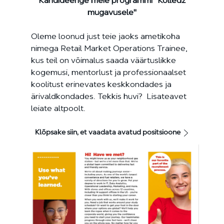
Kandideerige meie programmi "Kolledž
mugavusele"
Oleme loonud just teie jaoks ametikoha
nimega Retail Market Operations Trainee,
kus teil on võimalus saada väärtuslikke
kogemusi, mentorlust ja professionaalset
koolitust erinevates keskkondades ja
ärivaldkondades. Tekkis huvi? Lisateavet
leiate altpoolt.
Klõpsake siin, et vaadata avatud positsioone