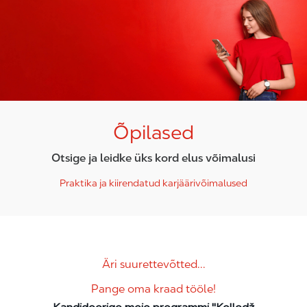
Õpilased
Otsige ja leidke üks kord elus võimalusi
Praktika ja kiirendatud karjäärivõimalused
Äri suurettevõtted...
Pange oma kraad tööle!