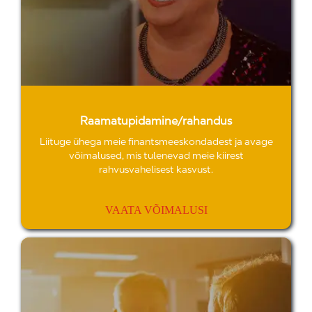
Raamatupidamine/rahandus
Liituge ühega meie finantsmeeskondadest ja avage
võimalused, mis tulenevad meie kiirest
rahvusvahelisest kasvust.
VAATA VÕIMALUSI