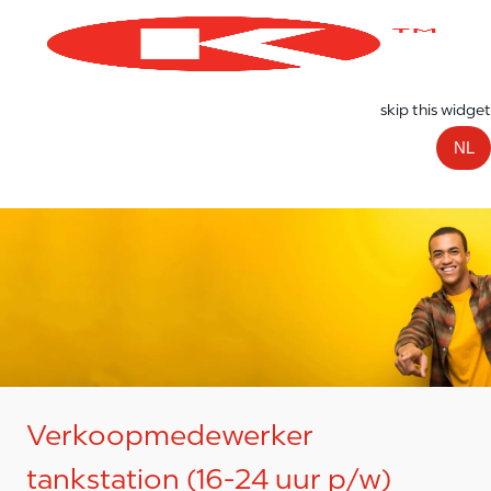
Skip to main content
-
skip this widget
NL
Verkoopmedewerker
tankstation (16-24 uur p/w)