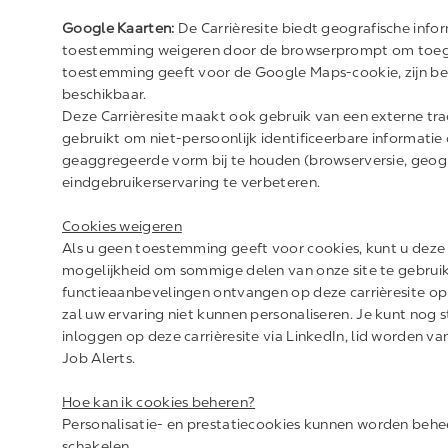
Google Kaarten:
De Carrièresite biedt geografische infor
toestemming weigeren door de browserprompt om toegan
toestemming geeft voor de Google Maps-cookie, zijn bepa
beschikbaar.
Deze Carrièresite maakt ook gebruik van een externe tr
gebruikt om niet-persoonlijk identificeerbare informatie 
geaggregeerde vorm bij te houden (browserversie, geog
eindgebruikerservaring te verbeteren.
Cookies weigeren
Als u geen toestemming geeft voor cookies, kunt u deze 
mogelijkheid om sommige delen van onze site te gebruik
functieaanbevelingen ontvangen op deze carrièresite op b
zal uw ervaring niet kunnen personaliseren. Je kunt nog st
inloggen op deze carrièresite via LinkedIn, lid worden v
Job Alerts.
Hoe kan ik cookies beheren?
Personalisatie- en prestatiecookies kunnen worden behe
schakelen.