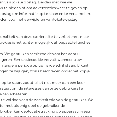
en van lokale opslag. Derden met wie we
n te bieden of om advertenties weer te geven op
opslag om informatie op te slaan en te verzamelen.
den voor het verwijderen van lokale opslag.
naliteit van deze carrièresite te verbeteren, maar
cookies is het echter mogelijk dat bepaalde functies
s. We gebruiken sessiecookies om het voor u
igeren. Een sessiecookie vervalt wanneer u uw
n langere periode op uw harde schijf staan. U kunt
gen te wijzigen, zoals beschreven onder het kopje
p te slaan, zodat u het niet meer dan één keer
n staat om de interesses van onze gebruikers te
e te verbeteren.
e voldoen aan de zoekcriteria van de gebruiker. We
der met als enig doel de gebruiker de
ebruiker kan geolocatietracking op apparaatniveau