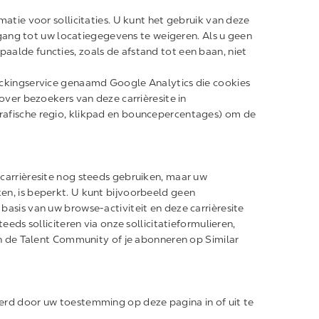
matie voor sollicitaties. U kunt het gebruik van deze
g tot uw locatiegegevens te weigeren. Als u geen
alde functies, zoals de afstand tot een baan, niet
ackingservice genaamd Google Analytics die cookies
over bezoekers van deze carrièresite in
rafische regio, klikpad en bouncepercentages) om de
carrièresite nog steeds gebruiken, maar uw
en, is beperkt. U kunt bijvoorbeeld geen
asis van uw browse-activiteit en deze carrièresite
eeds solliciteren via onze sollicitatieformulieren,
an de Talent Community of je abonneren op Similar
erd door uw toestemming op deze pagina in of uit te