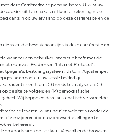
met deze Carrièresite te personaliseren. U kunt uw
de cookies uit te schakelen. Houd er rekening mee
ed kan zijn op uw ervaring op deze carrièresite en de
 diensten die beschikbaar zijn via deze carrièresite en
tie wanneer een gebruiker interactie heeft met de
formatie omvat IP-adressen (Internet Protocol),
/exitpagina's, besturingssysteem, datum-/tijdstempel
opgeslagen nadat u uw sessie beëindigt.
rs identificeert, om: (i) trends te analyseren; (ii)
 op de site te volgen; en (iv) demografische
s geheel. Wij koppelen deze automatisch verzamelde
.
ièresite te leveren, kunt u ze niet weigeren zonder de
en of verwijderen door uw browserinstellingen te
ookies beheren?".
 en voorkeuren op te slaan. Verschillende browsers