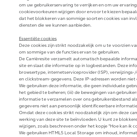
om uw gebruikerservaring te verrijken en om uw ervaring 
cookievoorkeuren wijzigen door ervoor te kiezen bepaal
dat het blokkeren van sommige soorten cookies van invlo
diensten die we kunnen aanbieden.
Essentiële cookies
Deze cookies zijn strikt noodzakelijk om u te voorzien van
om sommige van de functies ervan te gebruiken.
De Carrièresite verzamelt automatisch bepaalde informa
site en slaat die informatie op in logbestanden. Deze in
browsertype, internetserviceprovider (ISP), verwijzings-
en clickstream-gegevens. Deze IP-adressen worden niet 
We gebruiken deze informatie, die geen individuele gebruike
het gebied te beheren; (iii) de bewegingen van gebruikers
informatie te verzamelen over ons gebruikersbestand al
gegevens niet aan persoonlijk identificeerbare informatie
Omdat deze cookies strikt noodzakelijk zijn om deze carr
werking van deze site te beïnvloeden. U kunt ze blokker
wijzigen, zoals beschreven onder het kopje "Hoe kan ik c
We gebruiken HTML5 Local Storage om inhoud, informatie