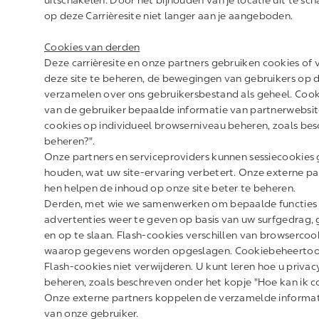
uitschakelen. Door het bijhouden van je locatie uit te 
op deze Carrièresite niet langer aan je aangeboden.
Cookies van derden
Deze carrièresite en onze partners gebruiken cookies of 
deze site te beheren, de bewegingen van gebruikers op d
verzamelen over ons gebruikersbestand als geheel. Coo
van de gebruiker bepaalde informatie van partnerwebsit
cookies op individueel browserniveau beheren, zoals bes
beheren?".
Onze partners en serviceproviders kunnen sessiecookies 
houden, wat uw site-ervaring verbetert. Onze externe pa
hen helpen de inhoud op onze site beter te beheren.
Derden, met wie we samenwerken om bepaalde functies o
advertenties weer te geven op basis van uw surfgedrag,
en op te slaan. Flash-cookies verschillen van browserco
waarop gegevens worden opgeslagen. Cookiebeheertool
Flash-cookies niet verwijderen. U kunt leren hoe u priva
beheren, zoals beschreven onder het kopje "Hoe kan ik c
Onze externe partners koppelen de verzamelde informatie
van onze gebruiker.