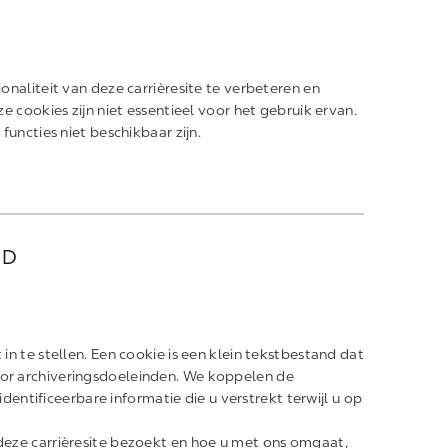
naliteit van deze carrièresite te verbeteren en
 cookies zijn niet essentieel voor het gebruik ervan.
uncties niet beschikbaar zijn.
ID
n te stellen. Een cookie is een klein tekstbestand dat
or archiveringsdoeleinden. We koppelen de
identificeerbare informatie die u verstrekt terwijl u op
eze carrièresite bezoekt en hoe u met ons omgaat,