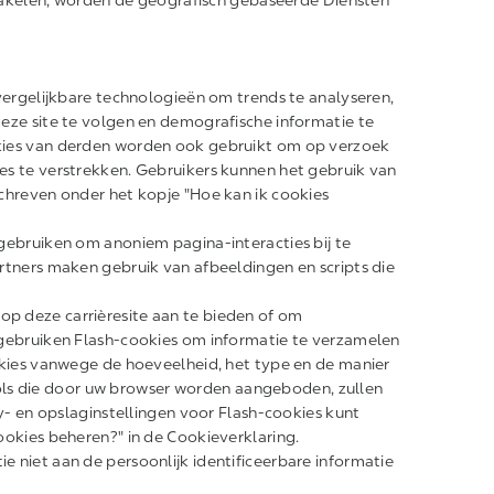
schakelen, worden de geografisch gebaseerde Diensten
vergelijkbare technologieën om trends te analyseren,
eze site te volgen en demografische informatie te
kies van derden worden ook gebruikt om op verzoek
es te verstrekken. Gebruikers kunnen het gebruik van
chreven onder het kopje "Hoe kan ik cookies
gebruiken om anoniem pagina-interacties bij te
rtners maken gebruik van afbeeldingen en scripts die
p deze carrièresite aan te bieden of om
 gebruiken Flash-cookies om informatie te verzamelen
okies vanwege de hoeveelheid, het type en de manier
s die door uw browser worden aangeboden, zullen
cy- en opslaginstellingen voor Flash-cookies kunt
ookies beheren?" in de Cookieverklaring.
 niet aan de persoonlijk identificeerbare informatie