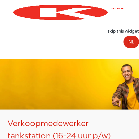
Skip to main content
-
skip this widget
NL
Verkoopmedewerker
tankstation (16-24 uur p/w)