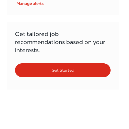
Manage alerts
Get tailored job
recommendations based on your
interests.
Get Started
Similar Jobs
Verkoopmedewerker tankstation (16-24 uur
p/w)