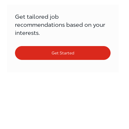
Get tailored job
recommendations based on your
interests.
Get Started
Similar Jobs
Assistent Manager / Assistant Manager
Staatsbaan 125, 3545 Halen Flemish Region,
Category
Belgium
Store Associates