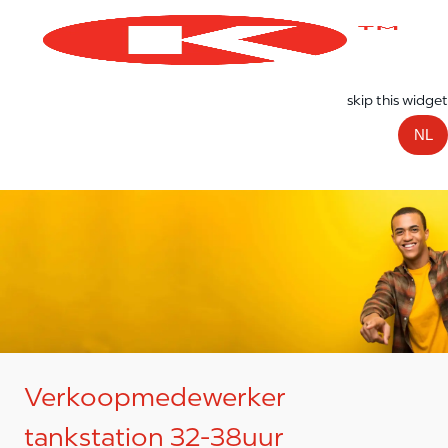
Skip to main content
-
skip this widget
NL
Verkoopmedewerker
tankstation 32-38uur