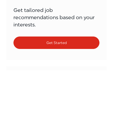
Get tailored job
recommendations based on your
interests.
Get Started
Similar Jobs
Verkoopmedewerker tankstation 32/38u
Harenbergweg 3, 7206 AA Zutphen Gelderland,
Category
Netherlands
Store Associates
Verkoopmedewerker tankstation (24-32 uur