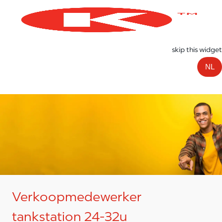
Skip to main content
-
skip this widget
NL
Verkoopmedewerker
tankstation 24-32u