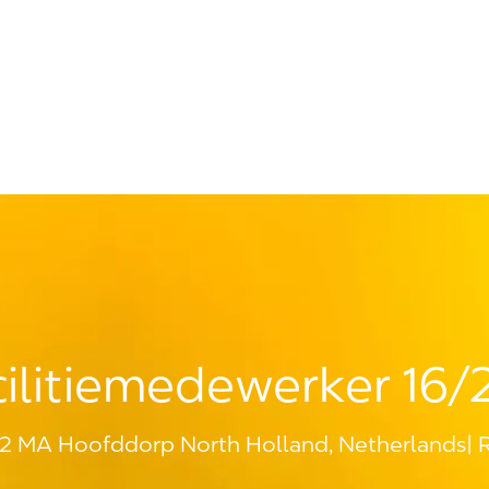
Skip to main content
cilitiemedewerker 16/
32 MA Hoofddorp North Holland, Netherlands