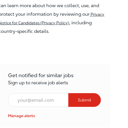
can learn more about how we collect, use, and
protect your information by reviewing our
Privacy
, including
Notice for Candidates (Privacy Policy)
country-specific details.
Get notified for similar jobs
Sign up to receive job alerts
Enter Email address (Required)
Submit
Manage alerts