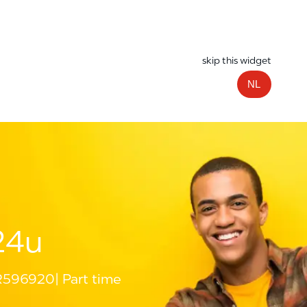
skip this widget
NL
24u
R596920
Part time