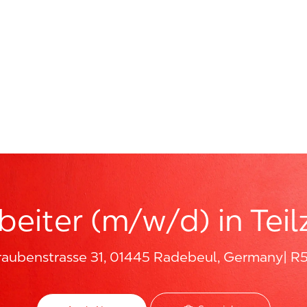
Skip to main content
beiter (m/w/d) in Teil
raubenstrasse 31, 01445 Radebeul, Germany
R