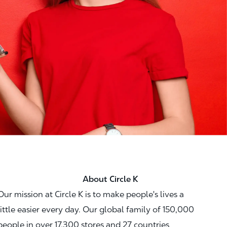
About Circle K
Our mission at Circle K is to make people's lives a
little easier every day. Our global family of 150,000
people in over 17,300 stores and 27 countries