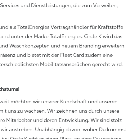
 Services und Dienstleistungen, die zum Verweilen,
d als TotalEnergies Vertragshändler für Kraftstoffe
hland unter der Marke TotalEnergies. Circle K wird das
 und Waschkonzepten und neuem Branding erweitern.
räsenz und bietet mit der Fleet Card zudem eine
terschiedlichsten Mobilitätsansprüchen gerecht wird.
chstums!
weit möchten wir unserer Kundschaft und unseren
 mit uns zu wachsen. Wir zeichnen uns durch unsere
ere Mitarbeiter und deren Entwicklung. Wir sind stolz
as wir anstreben. Unabhängig davon, woher Du kommst
bei Circle K gibt es einen Platz, an dem Du wachsen