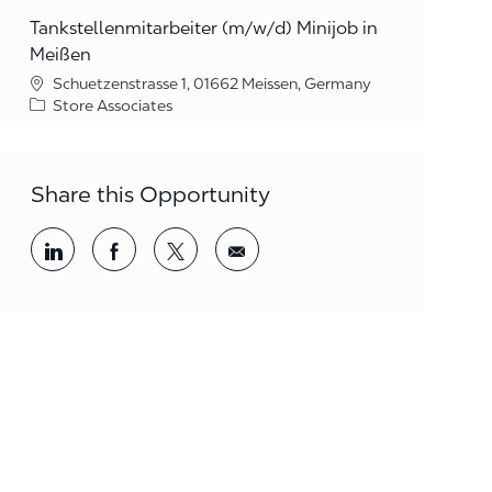
Tankstellenmitarbeiter (m/w/d) Minijob in
Meißen
Schuetzenstrasse 1, 01662 Meissen, Germany
Category
Store Associates
Share this Opportunity
Share via LinkedIn
Share via Facebook
Share via twitter
Share via email