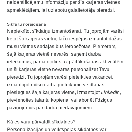
neidentificējamu informāciju par šīs karjeras vietnes
apmeklētājiem, lai uzlabotu galalietotāja pieredzi.
Sīkfailu noraidīšana
Nepiekrītot sīkdatņu izmantošanai, Tu joprojām varēsi
lietot šo karjeras vietni, taču iespējas izmantot dažas
mūsu vietnes sadaļas būs ierobežotas. Piemēram,
šajā karjeras vietnē nevarēsi saņemt darba
ieteikumus, pamatojoties uz pārlūkošanas aktivitātēm,
un šī karjeras vietne nevarēs personalizēt Tavu
pieredzi. Tu joprojām varēsi pieteikties vakancei,
izmantojot mūsu darba pieteikumu veidlapas,
pieslēgties šajā karjeras vietnē, izmantojot
LinkedIn
,
pievienoties talantu kopienai vai abonēt līdzīgus
paziņojumus par darba piedāvājumiem.
Kā es varu pārvaldīt sīkdatnes?
Personalizācijas un veiktspējas sīkdatnes var