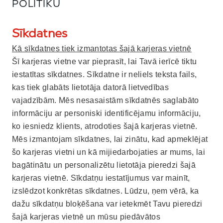
POLITIKU
Sīkdatnes
Kā sīkdatnes tiek izmantotas šajā karjeras vietnē
Šī karjeras vietne var pieprasīt, lai Tavā ierīcē tiktu
iestatītas sīkdatnes. Sīkdatne ir neliels teksta fails,
kas tiek glabāts lietotāja datorā lietvedības
vajadzībām. Mēs nesasaistām sīkdatnēs saglabāto
informāciju ar personiski identificējamu informāciju,
ko iesniedz klients, atrodoties šajā karjeras vietnē.
Mēs izmantojam sīkdatnes, lai zinātu, kad apmeklējat
šo karjeras vietni un kā mijiedarbojaties ar mums, lai
bagātinātu un personalizētu lietotāja pieredzi šajā
karjeras vietnē. Sīkdatņu iestatījumus var mainīt,
izslēdzot konkrētas sīkdatnes. Lūdzu, ņem vērā, ka
dažu sīkdatņu bloķēšana var ietekmēt Tavu pieredzi
šajā karjeras vietnē un mūsu piedāvātos