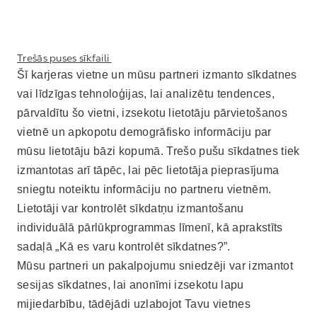
Trešās puses sīkfaili
Šī karjeras vietne un mūsu partneri izmanto sīkdatnes
vai līdzīgas tehnoloģijas, lai analizētu tendences,
pārvaldītu šo vietni, izsekotu lietotāju pārvietošanos
vietnē un apkopotu demogrāfisko informāciju par
mūsu lietotāju bāzi kopumā. Trešo pušu sīkdatnes tiek
izmantotas arī tāpēc, lai pēc lietotāja pieprasījuma
sniegtu noteiktu informāciju no partneru vietnēm.
Lietotāji var kontrolēt sīkdatņu izmantošanu
individuālā pārlūkprogrammas līmenī, kā aprakstīts
sadaļā „Kā es varu kontrolēt sīkdatnes?”.
Mūsu partneri un pakalpojumu sniedzēji var izmantot
sesijas sīkdatnes, lai anonīmi izsekotu lapu
mijiedarbību, tādējādi uzlabojot Tavu vietnes