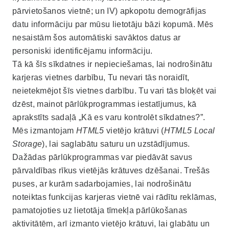
pārvietošanos vietnē; un IV) apkopotu demogrāfijas
datu informāciju par mūsu lietotāju bāzi kopumā. Mēs
nesaistām šos automātiski savāktos datus ar
personiski identificējamu informāciju.
Tā kā šīs sīkdatnes ir nepieciešamas, lai nodrošinātu
karjeras vietnes darbību, Tu nevari tās noraidīt,
neietekmējot šīs vietnes darbību. Tu vari tās bloķēt vai
dzēst, mainot pārlūkprogrammas iestatījumus, kā
aprakstīts sadaļā „Kā es varu kontrolēt sīkdatnes?”.
Mēs izmantojam
HTML5
vietējo krātuvi (
HTML5 Local
Storage
), lai saglabātu saturu un uzstādījumus.
Dažādas pārlūkprogrammas var piedāvāt savus
pārvaldības rīkus vietējās krātuves dzēšanai. Trešās
puses, ar kurām sadarbojamies, lai nodrošinātu
noteiktas funkcijas karjeras vietnē vai rādītu reklāmas,
pamatojoties uz lietotāja tīmekļa pārlūkošanas
aktivitātēm, arī izmanto vietējo krātuvi, lai glabātu un