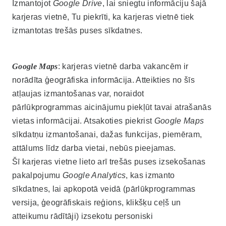
Izmantojot
Google Drive
, lai sniegtu informāciju šajā
karjeras vietnē, Tu piekrīti, ka karjeras vietnē tiek
izmantotas trešās puses sīkdatnes.
Google Maps
: karjeras vietnē darba vakancēm ir
norādīta ģeogrāfiska informācija. Atteikties no šīs
atļaujas izmantošanas var, noraidot
pārlūkprogrammas aicinājumu piekļūt tavai atrašanās
vietas informācijai. Atsakoties piekrist
Google Maps
sīkdatņu izmantošanai, dažas funkcijas, piemēram,
attālums līdz darba vietai, nebūs pieejamas.
Šī karjeras vietne lieto arī trešās puses izsekošanas
pakalpojumu
Google Analytics
, kas izmanto
sīkdatnes, lai apkopotā veidā (pārlūkprogrammas
versija, ģeogrāfiskais reģions, klikšķu ceļš un
atteikumu rādītāji) izsekotu personiski