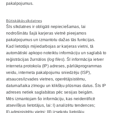
pakalpojumus.
Būtiskākās sīkdatnes
Šīs sīkdatnes ir obligāti nepieciešamas, lai
nodrošinātu šajā karjeras vietnē pieejamos
pakalpojumus un izmantotu dažas tās funkcijas.
Kad lietotājs mijiedarbojas ar karjeras vietni, tā
automātiski apkopo noteiktu informāciju un saglabā to
reģistrācijas žurnālos (
log files
). Šī informācija ietver
interneta protokola (IP) adreses, pārlūkprogrammas
veidu, interneta pakalpojumu sniedzēju (ISP),
atsauces/izvades vietnes, operētājsistēmu,
datuma/laika zīmogu un klikšķu plūsmas datus. Šīs IP
adreses netiek saglabātas pēc sesijas beigām.
Mēs izmantojam šo informāciju, kas neidentificē
atsevišķus lietotājus, lai: I) analizētu tendences;
II) administrētu vietni; III) izsekotu lietotāju