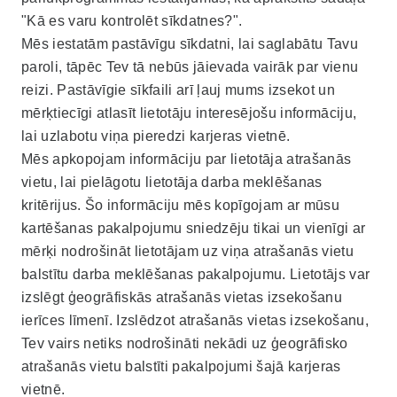
"Kā es varu kontrolēt sīkdatnes?".
Mēs iestatām pastāvīgu sīkdatni, lai saglabātu Tavu
paroli, tāpēc Tev tā nebūs jāievada vairāk par vienu
reizi. Pastāvīgie sīkfaili arī ļauj mums izsekot un
mērķtiecīgi atlasīt lietotāju interesējošu informāciju,
lai uzlabotu viņa pieredzi karjeras vietnē.
Mēs apkopojam informāciju par lietotāja atrašanās
vietu, lai pielāgotu lietotāja darba meklēšanas
kritērijus. Šo informāciju mēs kopīgojam ar mūsu
kartēšanas pakalpojumu sniedzēju tikai un vienīgi ar
mērķi nodrošināt lietotājam uz viņa atrašanās vietu
balstītu darba meklēšanas pakalpojumu. Lietotājs var
izslēgt ģeogrāfiskās atrašanās vietas izsekošanu
ierīces līmenī. Izslēdzot atrašanās vietas izsekošanu,
Tev vairs netiks nodrošināti nekādi uz ģeogrāfisko
atrašanās vietu balstīti pakalpojumi šajā karjeras
vietnē.