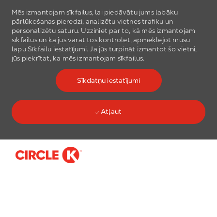
Mēs izmantojam sīkfailus, lai piedāvātu jums labāku
pārlūkošanas pieredzi, analizētu vietnes trafiku un
personalizētu saturu. Uzziniet par to, kā mēs izmantojam
sīkfailus un kā jūs varat tos kontrolēt, apmeklējot mūsu
lapu Sīkfailu iestatījumi. Ja jūs turpināt izmantot šo vietni,
jūs piekrītat, ka mēs izmantojam sīkfailus.
Sīkdatņu iestatījumi
Atļaut
Skip to main content
-