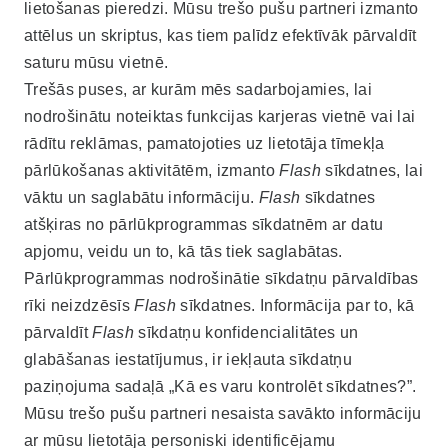
lietošanas pieredzi. Mūsu trešo pušu partneri izmanto
attēlus un skriptus, kas tiem palīdz efektīvāk pārvaldīt
saturu mūsu vietnē.
Trešās puses, ar kurām mēs sadarbojamies, lai
nodrošinātu noteiktas funkcijas karjeras vietnē vai lai
rādītu reklāmas, pamatojoties uz lietotāja tīmekļa
pārlūkošanas aktivitātēm, izmanto
Flash
sīkdatnes, lai
vāktu un saglabātu informāciju.
Flash
sīkdatnes
atšķiras no pārlūkprogrammas sīkdatnēm ar datu
apjomu, veidu un to, kā tās tiek saglabātas.
Pārlūkprogrammas nodrošinātie sīkdatņu pārvaldības
rīki neizdzēsīs
Flash
sīkdatnes. Informācija par to, kā
pārvaldīt
Flash
sīkdatņu konfidencialitātes un
glabāšanas iestatījumus, ir iekļauta sīkdatņu
paziņojuma sadaļā „Kā es varu kontrolēt sīkdatnes?”.
Mūsu trešo pušu partneri nesaista savākto informāciju
ar mūsu lietotāja personiski identificējamu