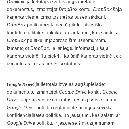
Dropbox
: ja lietotājs izvēlas augšupielādēt
dokumentus, izmantojot
DropBox
kontu,
DropBox
šajā
karjeras vietnē izmantos trešās puses sīkdatni.
DropBox
politiku reglamentē pilnīgi atsevišķa
konfidencialitātes politika, un jautājumi, kas saistīti ar
DropBox
politiku, ir jāadresē šim uzņēmumam.
Izmantojot
DropBox
, lai sniegtu informāciju šajā
karjeras vietnē, Tu piekrīti, ka šajā karjeras vietnē tiek
izmantotas trešās puses sīkdatnes.
Google Drive
: ja lietotājs izvēlas augšupielādēt
dokumentus, izmantojot
Google Drive
kontu,
Google
Drive
karjeras vietnē izmantos trešās puses sīkdatni.
Google Drive
politiku reglamentē pilnīgi atsevišķa
konfidencialitātes politika, un jautājumi, kas saistīti ar
Google Drive
politiku, ir jāadresē šim uzņēmumam.