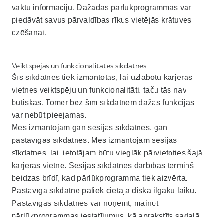
vāktu informāciju. Dažādas pārlūkprogrammas var
piedāvāt savus pārvaldības rīkus vietējās krātuves
dzēšanai.
Veiktspējas un funkcionalitātes sīkdatnes
Šīs sīkdatnes tiek izmantotas, lai uzlabotu karjeras
vietnes veiktspēju un funkcionalitāti, taču tās nav
būtiskas. Tomēr bez šīm sīkdatnēm dažas funkcijas
var nebūt pieejamas.
Mēs izmantojam gan sesijas sīkdatnes, gan
pastāvīgas sīkdatnes. Mēs izmantojam sesijas
sīkdatnes, lai lietotājam būtu vieglāk pārvietoties šajā
karjeras vietnē. Sesijas sīkdatnes darbības termiņš
beidzas brīdī, kad pārlūkprogramma tiek aizvērta.
Pastāvīgā sīkdatne paliek cietajā diskā ilgāku laiku.
Pastāvīgās sīkdatnes var noņemt, mainot
pārlūkprogrammas iestatījumus, kā aprakstīts sadaļā