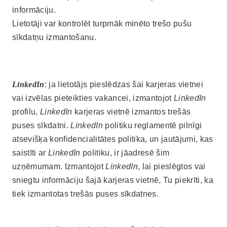
informāciju.
Lietotāji var kontrolēt turpmāk minēto trešo pušu
sīkdatņu izmantošanu.
LinkedIn
: ja lietotājs pieslēdzas šai karjeras vietnei
vai izvēlas pieteikties vakancei, izmantojot
LinkedIn
profilu,
LinkedIn
karjeras vietnē izmantos trešās
puses sīkdatni.
LinkedIn
politiku reglamentē pilnīgi
atsevišķa konfidencialitātes politika, un jautājumi, kas
saistīti ar
LinkedIn
politiku, ir jāadresē šim
uzņēmumam. Izmantojot
LinkedIn
, lai pieslēgtos vai
sniegtu informāciju šajā karjeras vietnē, Tu piekrīti, ka
tiek izmantotas trešās puses sīkdatnes.