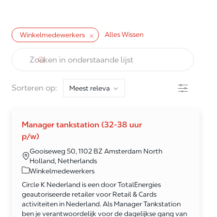
Alles Wissen
Winkelmedewerkers
the results are updated
Zoeken in onderstaande lijst
Filter
Sorteren op:
Manager tankstation (32-38 uur
p/w)
Gooiseweg 50, 1102 BZ Amsterdam North
Holland, Netherlands
Category
Winkelmedewerkers
Circle K Nederland is een door TotalEnergies
geautoriseerde retailer voor Retail & Cards
activiteiten in Nederland. Als Manager Tankstation
ben je verantwoordelijk voor de dagelijkse gang van