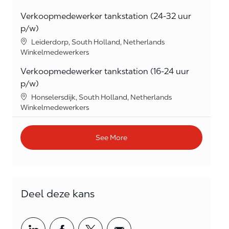
Verkoopmedewerker tankstation (24-32 uur
p/w)
Location
Leiderdorp, South Holland, Netherlands
Category
Winkelmedewerkers
Verkoopmedewerker tankstation (16-24 uur
p/w)
Location
Honselersdijk, South Holland, Netherlands
Category
Winkelmedewerkers
See More
Deel deze kans
Share via LinkedIn
Share via Facebook
Share via twitter
Share via email