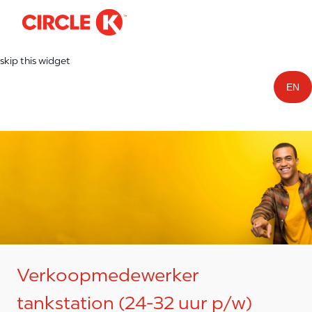
-
Skip to main content
skip this widget
EN
Verkoopmedewerker
tankstation (24-32 uur p/w)