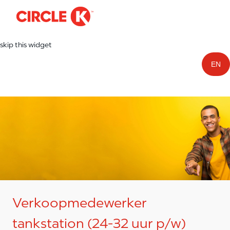
-
Skip to main content
skip this widget
EN
Verkoopmedewerker
tankstation (24-32 uur p/w)