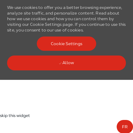
We use cookies to offer you a better browsing experience,
analyze site traffic, and personalize content. Read about
how we use cookies and how you can control them by
visiting our Cookie Settings page. If you continue to use this
site, you consent to our use of cookies.
Skip to main content
Cookie Settings
(0)
Language select
English
Allow
Skip to main content
-
skip this widget
FR