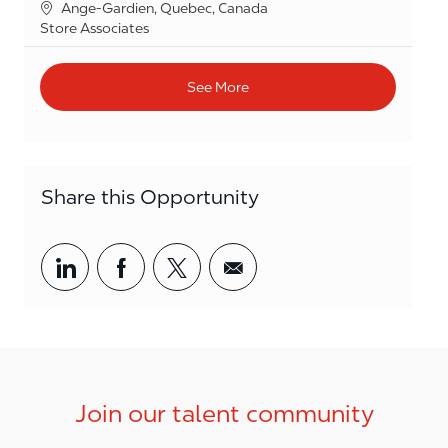
Location
Ange-Gardien, Quebec, Canada
Category
Store Associates
See More
Share this Opportunity
Share via LinkedIn
Share via Facebook
Share via twitter
Share via email
Join our talent community