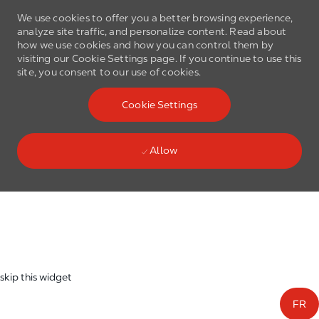
We use cookies to offer you a better browsing experience,
analyze site traffic, and personalize content. Read about
how we use cookies and how you can control them by
visiting our Cookie Settings page. If you continue to use this
site, you consent to our use of cookies.
Skip to main content
Cookie Settings
(0)
Language select
English
Allow
Skip to main content
-
skip this widget
FR