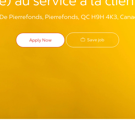
) au service à la clie
De Pierrefonds, Pierrefonds, QC H9H 4K3, Can
Save job
Apply Now