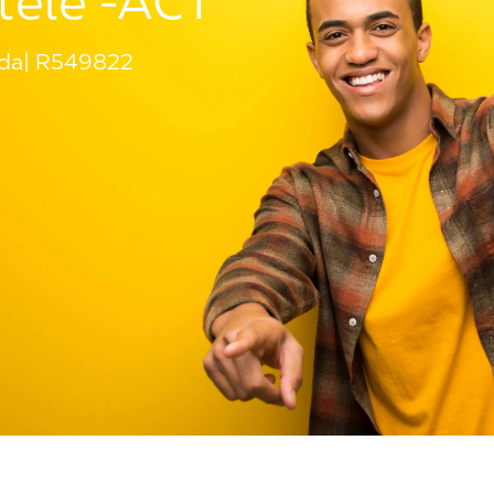
ntèle -ACT
ada
R549822