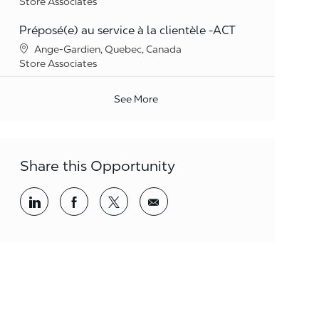
Category
Store Associates
Préposé(e) au service à la clientèle -ACT
Location
Ange-Gardien, Quebec, Canada
Category
Store Associates
See More
Share this Opportunity
Share via LinkedIn
Share via Facebook
Share via twitter
Share via email