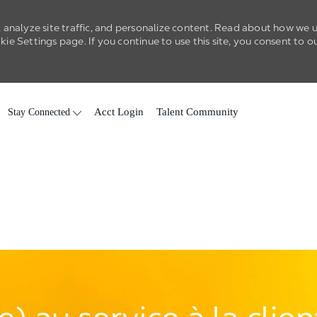
 analyze site traffic, and personalize content. Read about how we 
e Settings page. If you continue to use this site, you consent to o
Skip to main content
Stay Connected
Acct Login
Talent Community