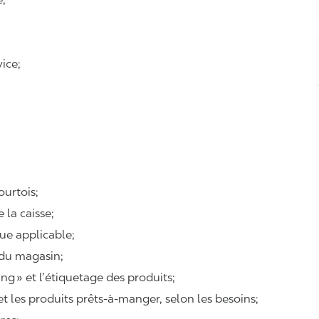
ice;
courtois;
e la caisse;
que applicable;
 du magasin;
ing
» et l’étiquetage des produits;
 et les produits prêts-à-manger, selon les besoins;