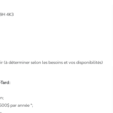
H9H 4K3
r (à déterminer selon les besoins et vos disponibilités)
Tard :
n;
500$ par année *;
e;