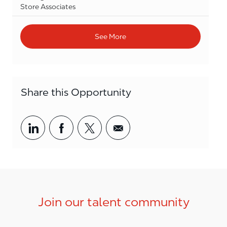
Category
Store Associates
See More
Share this Opportunity
Share via LinkedIn
Share via Facebook
Share via twitter
Share via email
Join our talent community