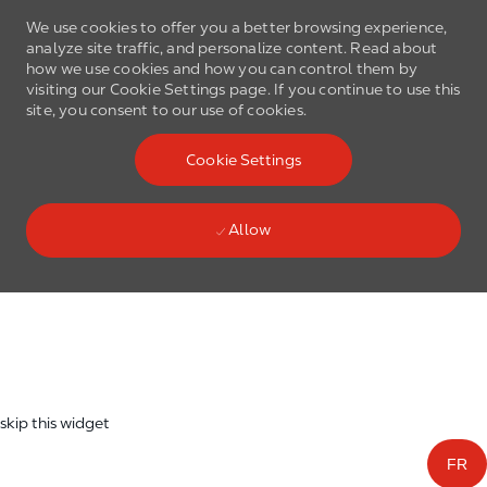
We use cookies to offer you a better browsing experience,
analyze site traffic, and personalize content. Read about
how we use cookies and how you can control them by
visiting our Cookie Settings page. If you continue to use this
site, you consent to our use of cookies.
Skip to main content
Cookie Settings
(0)
Language select
English
Allow
Skip to main content
-
skip this widget
FR