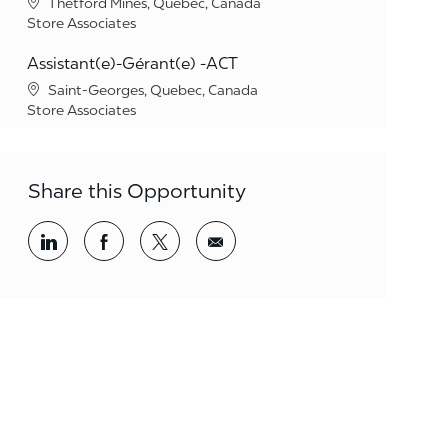
Location
Thetford Mines, Quebec, Canada
Category
Store Associates
Assistant(e)-Gérant(e) -ACT
Location
Saint-Georges, Quebec, Canada
Category
Store Associates
Share this Opportunity
Share via LinkedIn
Share via Facebook
Share via twitter
Share via email