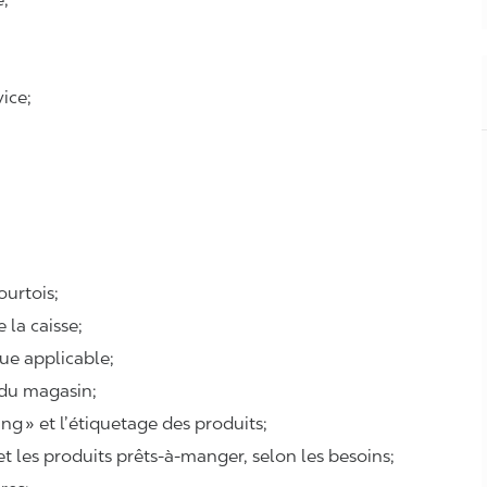
ice;
courtois;
e la caisse;
que applicable;
 du magasin;
ing
» et l’étiquetage des produits;
 et les produits prêts-à-manger, selon les besoins;