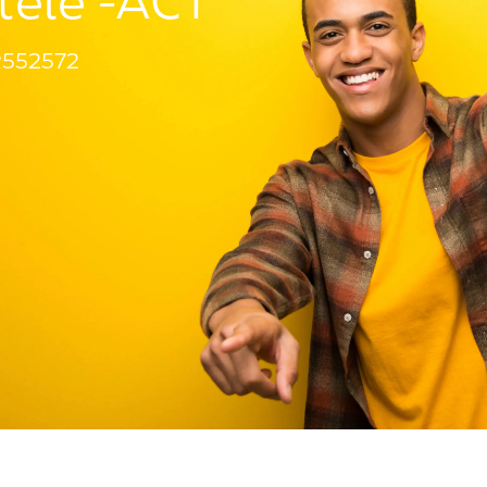
ntèle -ACT
552572