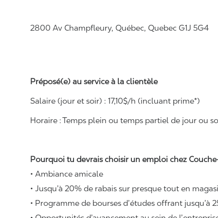
2800 Av Champfleury, Québec, Quebec G1J 5G4
Préposé(e) au service à la clientèle
Salaire (jour et soir) : 1
7
,
1
0$/h (incluant prime*)
Horaire :
Temps plein ou temps partiel de jour ou soi
Pourquoi tu devrais choisir un emploi chez Couche-
• Ambiance amicale
• Jusqu’à 20% de rabais sur presque tout en magasi
• Programme de bourses d’études offrant jusqu’à 2
• Opportunités d’avancement au sein de l’entrepris