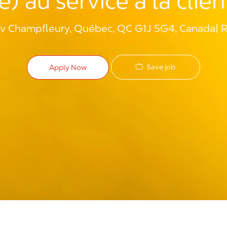
) au service à la clie
v Champfleury, Québec, QC G1J 5G4, Canada
R
Save job
Apply Now