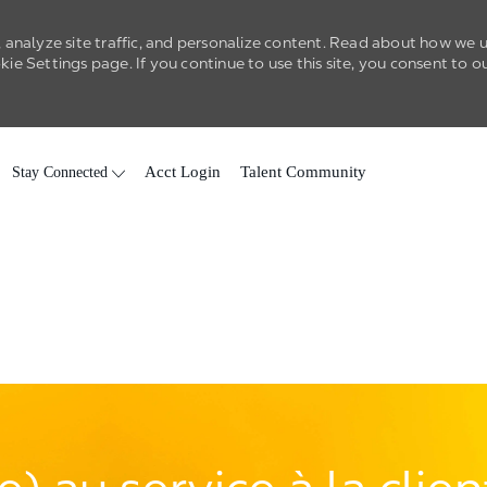
 analyze site traffic, and personalize content. Read about how we 
e Settings page. If you continue to use this site, you consent to o
Skip to main content
Stay Connected
Acct Login
Talent Community