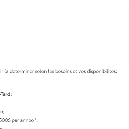
r (à déterminer selon les besoins et vos disponibilités)
Tard :
n;
500$ par année *;
e;