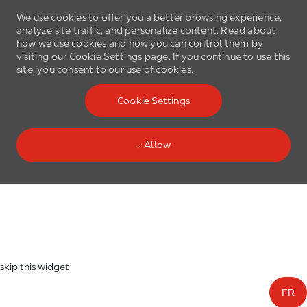
We use cookies to offer you a better browsing experience,
analyze site traffic, and personalize content. Read about
how we use cookies and how you can control them by
visiting our Cookie Settings page. If you continue to use this
site, you consent to our use of cookies.
Skip to main content
Cookie Settings
(0)
Language select
English
Allow
Skip to main content
-
skip this widget
FR