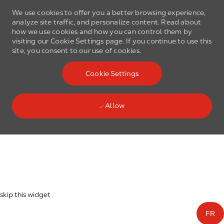
We use cookies to offer you a better browsing experience,
analyze site traffic, and personalize content. Read about
how we use cookies and how you can control them by
visiting our Cookie Settings page. If you continue to use this
site, you consent to our use of cookies.
Skip to main content
Cookie Settings
(0)
Language select
English
Allow
Skip to main content
-
skip this widget
FR