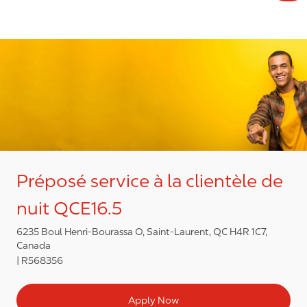
Préposé service à la clientèle de
nuit QCE16.5
6235 Boul Henri-Bourassa O, Saint-Laurent, QC H4R 1C7,
Canada
R568356
Apply Now