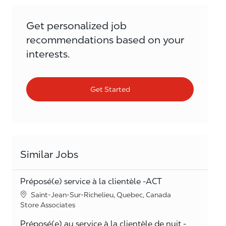
Get personalized job
recommendations based on your
interests.
Get Started
Similar Jobs
Préposé(e) service à la clientèle -ACT
Location
Saint-Jean-Sur-Richelieu, Quebec, Canada
Category
Store Associates
Préposé(e) au service à la clientèle de nuit -