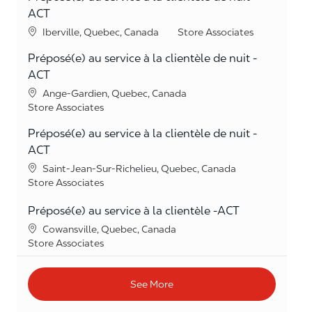
ACT
Location
Category
Iberville, Quebec, Canada
Store Associates
Préposé(e) au service à la clientèle de nuit -
ACT
Location
Ange-Gardien, Quebec, Canada
Category
Store Associates
Préposé(e) au service à la clientèle de nuit -
ACT
Location
Saint-Jean-Sur-Richelieu, Quebec, Canada
Category
Store Associates
Préposé(e) au service à la clientèle -ACT
Location
Cowansville, Quebec, Canada
Category
Store Associates
See More