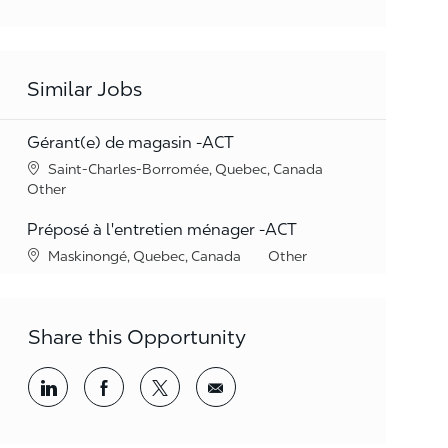
Similar Jobs
Gérant(e) de magasin -ACT
Location
Saint-Charles-Borromée, Quebec, Canada
Category
Other
Préposé à l'entretien ménager -ACT
Location
Category
Maskinongé, Quebec, Canada
Other
Share this Opportunity
Share via LinkedIn
Share via Facebook
Share via twitter
Share via email