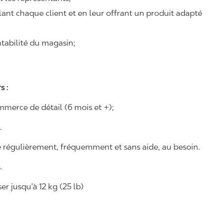
illant chaque client et en leur offrant un produit adapté
ntabilité du magasin;
s :
merce de détail (6 mois et +);
.
e régulièrement, fréquemment et sans aide, au besoin.
.
r jusqu’à 12 kg (25 lb)