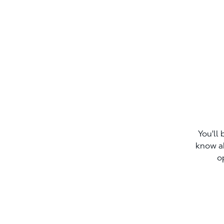
You'll 
know a
o