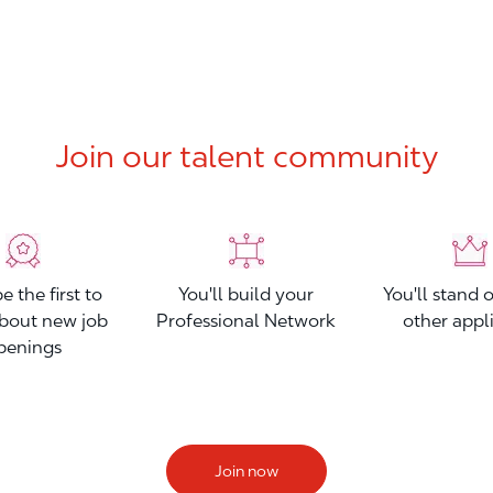
Join our talent community
be the first to
You'll build your
You'll stand 
bout new job
Professional Network
other appl
penings
Join now