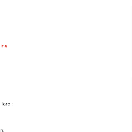
aine
Tard :
n;