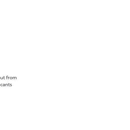
out from
icants