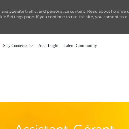
 analyze site traffic, and personalize content. Read about how we 
e Settings page. If you continue to use this site, you consent to o
Skip to main content
Stay Connected
Acct Login
Talent Community