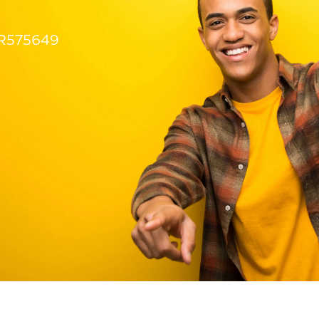
R575649